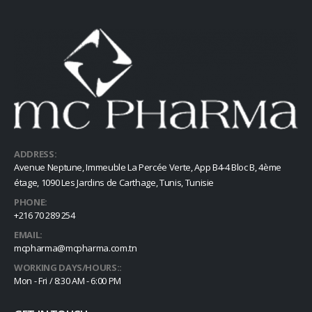
ADDRESS:
Avenue Neptune, Immeuble La Percée Verte, App B4-4 Bloc B, 4ème
étage, 1090 Les Jardins de Carthage, Tunis, Tunisie
PHONE:
+216 70 289 254
EMAIL:
mcpharma@mcpharma.com.tn
WORKING DAYS/HOURS::
Mon - Fri / 8:30 AM - 6:00 PM