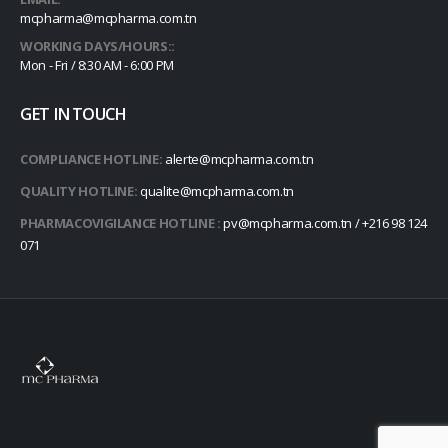
mcpharma@mcpharma.com.tn
WORKING DAYS/HOURS::
Mon - Fri / 8:30 AM - 6:00 PM
GET IN TOUCH
COMPLIANCE HOTLINE:
alerte@mcpharma.com.tn
QUALITY HOTLINE:
qualite@mcpharma.com.tn
PHARMACOVIGILANCE HOTLINE :
pv@mcpharma.com.tn / +216 98 124
071